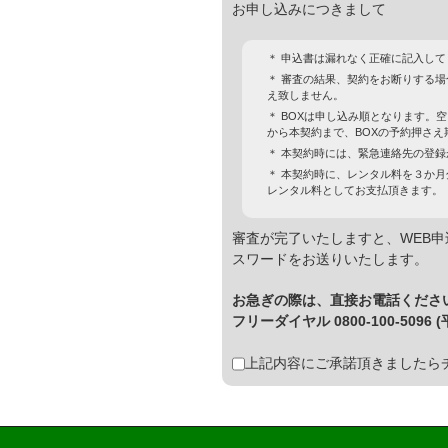
お申し込みにつきまして
＊ 申込書は漏れなく正確に記入して
＊ 審査の結果、契約をお断りする
え致しません。
＊ BOXは申し込み順となります。
から本契約まで、BOXの予約押さえ
＊ 本契約時には、緊急連絡先の登
＊ 本契約時に、レンタル料を３か
レンタル料としてお支払頂きます。
審査が完了いたしますと、WEB申
スワードをお送りいたします。
お急ぎの際は、直接お電話くださ
フリーダイヤル 0800-100-5096 (平
上記内容にご承諾頂きましたら