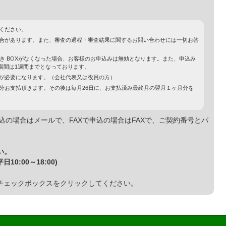
ください。
場合があります。また、審査の過程・審査結果に関するお問い合わせには一切お答
空き BOXがなくなった場合、お客様のお申込みは無効となります。また、申込み
期間は1週間までとなっております。
録が必要になります。（会社代表又は役員の方）
月分お支払頂きます。その後は毎月26日に、お支払済み最終月の翌月１ヶ月分を
込の場合はメールで、FAXで申込の場合はFAXで、ご契約番号とパ
い。
日10:00～18:00)
チェックボックスをクリックしてください。